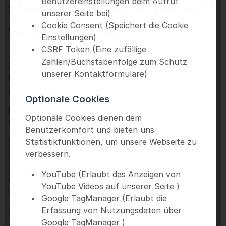
Benutzereinstellungen beim Aufruf
steuerlich geltend gemacht
unserer Seite bei)
Cookie Consent (Speichert die Cookie
werden können?
Einstellungen)
CSRF Token (Eine zufällige
Zahlen/Buchstabenfolge zum Schutz
Zu den Anschaffungsnebenkosten
[1]
gehören z. B.
unserer Kontaktformulare)
Notarkosten, Grunderwerbsteuer, Maklergebühren
und Grundbuchumschreibung.
Optionale Cookies
Kosten der Finanzierung sind dagegen als
Optionale Cookies dienen dem
Werbungskosten sofort abzugsfähig.
Benutzerkomfort und bieten uns
1
Statistikfunktionen, um unsere Webseite zu
Anleitung für die Berechnung zur Aufteilung des
Grundstückskaufpreises des Bundesfinanzministeriums vom
verbessern.
Januar 2016, Seite 1, zu Ziffer 4 in Verbindung mit Schaper
„Kaufpreisaufteilung für Eigentumswohnungen im
YouTube (Erlaubt das Anzeigen von
Vergleichswertverfahren – ein Werkstattbericht“ - GuG 2017,
YouTube Videos auf unserer Seite )
Heft 2, S. 101
Google TagManager (Erlaubt die
Erfassung von Nutzungsdaten über
Zuletzt aktualisiert am 12.04.2019 von Petra Wutz.
Google TagManager )