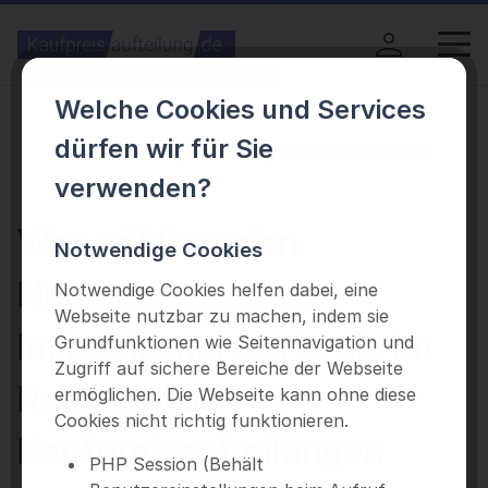
Welche Cookies und Services
dürfen wir für Sie
Sie sind hier:
kaufpreisaufteilung.de
FAQ
FAQ Details
verwenden?
Was zählt zu den
Notwendige Cookies
Nebenkosten beim
Notwendige Cookies helfen dabei, eine
Webseite nutzbar zu machen, indem sie
Immobilienerwerb, die im
Grundfunktionen wie Seitennavigation und
Zugriff auf sichere Bereiche der Webseite
Rahmen von
ermöglichen. Die Webseite kann ohne diese
Cookies nicht richtig funktionieren.
Kaufpreisaufteilungen
PHP Session (Behält