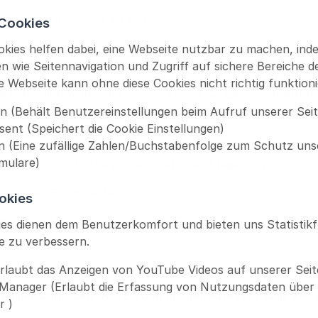
ntergärten o. ä. bis zu 100 %
Cookies
kies helfen dabei, eine Webseite nutzbar zu machen, inde
nd Mehrfamilienwohnhäuser sowie Eigentumswo
 wie Seitennavigation und Zugriff auf sichere Bereiche d
e Webseite kann ohne diese Cookies nicht richtig funktioni
ie Einfamilienwohnhaus, wobei zusätzlich gemeinschaftlic
 (Behält Benutzereinstellungen beim Aufruf unserer Seit
ent (Speichert die Cookie Einstellungen)
objekte
 (Eine zufällige Zahlen/Buchstabenfolge zum Schutz uns
mulare)
5 % der Grundfläche pro vermietbarer Etage - Tipp: 80 %
90 % der Grundfläche
okies
der Grundfläche
ies dienen dem Benutzerkomfort und bieten uns Statistik
e zu verbessern.
rlaubt das Anzeigen von YouTube Videos auf unserer Seit
Manager (Erlaubt die Erfassung von Nutzungsdaten über
nfamilienwohnhaus: KG, EG und ausgebautes DG zzgl. Terr
r )