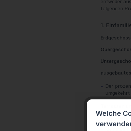
entweder aus 
folgenden Pr
1. Einfami
Erdgeschoss
Obergeschos
Untergescho
ausgebautes
Der prozen
umgekehrt 
Terrassen u
Welche Coo
ggf. große 
verwende
kleine Bal