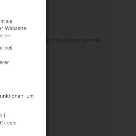
m sie
hnungen
er Webseite
eren.
he Treppenhausflurflächen abzuziehen sind.
e bei)
erer
 ansetzen
funktionen, um
e )
 Google
asse im EG