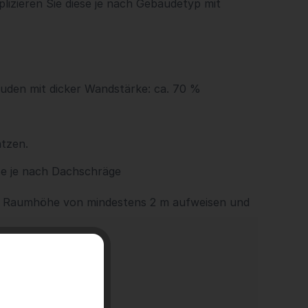
lizieren Sie diese je nach Gebäudetyp mit
uden mit dicker Wandstärke: ca. 70 %
tzen.
e je nach Dachschräge
ne Raumhöhe von mindestens 2 m aufweisen und