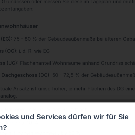
Grundrissen oder messen Sie diese im Lageplan und multip
ozentangaben:
lienwohnhäuser
 (EG)
: 75 - 80 % der Gebäudeaußenmaße bei älteren Gebä
s (OG)
: i. d. R. wie EG
ss (UG)
: Flächenanteil Wohnräume anhand Grundriss schä
 Dachgeschoss (DG)
: 50 - 72,5 % der Gebäudeaußenmaß
tuale Ansatz ist umso höher, je mehr Flächen des DG ei
analog.
nd Balkone
: i.d.R. 25 % der Grundfläche
kies und Services dürfen wir für Sie
Balkone ca. 10 %
n?
kone mit hohem Wohnwert bis 50 %