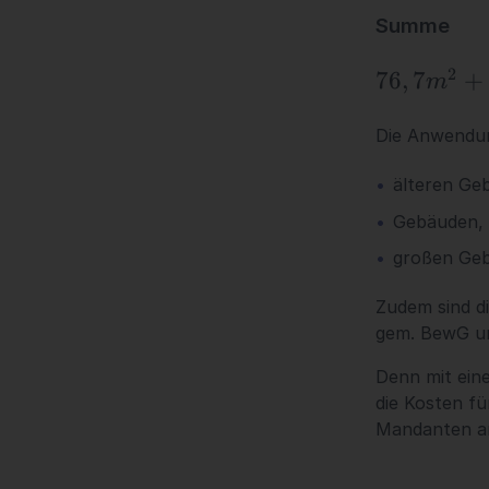
64,4m^2
Summe
2
76,7m^2
76
,
7
+
m
+ 5,0m^2
Die Anwendung
+ 64,4
älteren Ge
m^2 =
Gebäuden, 
146,1m^2
großen Geb
Zudem sind d
gem. BewG un
Denn mit ein
die Kosten fü
Mandanten am